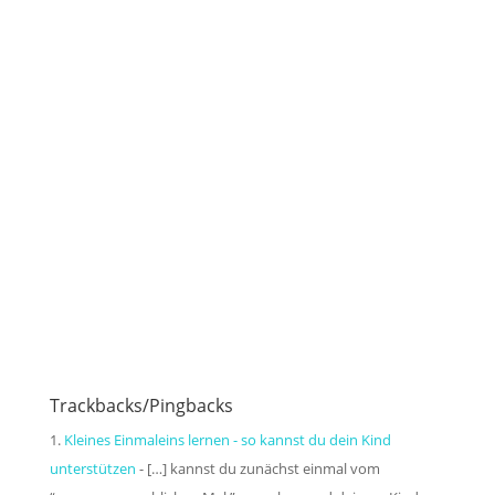
Ein Material, das bereits unsere
Eltern zum Rechnen verwendeten, ist
der Rechenrahmen, auch Abakus
genannt. Gelegentlich wird er auch
heute in der Grundschule zum Plus-
und Minusrechnen eingesetzt. Doch
beim Rechnen mit dem
Rechenrahmen treten verschiedene
Probleme...
Trackbacks/Pingbacks
Kleines Einmaleins lernen - so kannst du dein Kind
unterstützen
- […] kannst du zunächst einmal vom