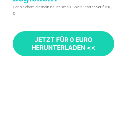
Dann sichere dir mein neues 1mal1-Spiele Starter-Set für 0,-
€
JETZT FÜR 0 EURO
HERUNTERLADEN <<
Stehst du gerade vor der
Herausforderung, mit deinem Kind
die Aufgaben des kleinen Einmaleins
zu üben? In der Grundschule gibt es
kaum andere Aufgaben, die so oft
zuhause wiederholt werden müssen,
wie diese Malaufgaben. Denn das
kleine Einmaleins ist einer der...