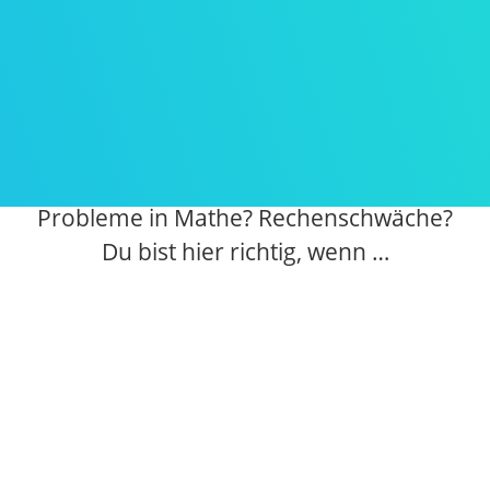
mit hoher Wahrscheinlichkeit zu
schwachen Mathe-Leistungen in der
weiterführenden Schule führen.
Probleme in Mathe? Rechenschwäche?
Du bist hier richtig, wenn …

du die Rechenprobleme deines
di
Kindes verstehen möchtest.
Ki
wenn du nicht verstehst, warum dein