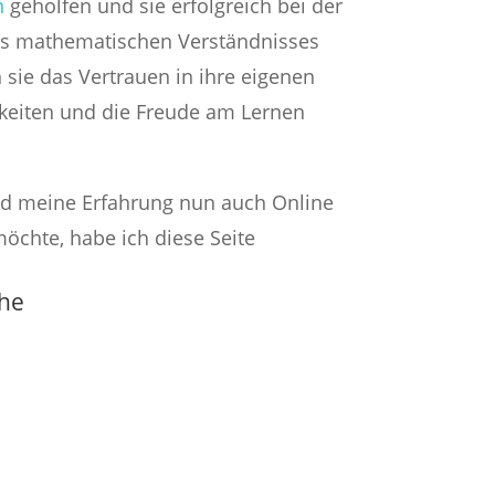
n
geholfen und sie erfolgreich bei der
es mathematischen Verständnisses
 sie das Vertrauen in ihre eigenen
eiten und die Freude am Lernen
d meine Erfahrung nun auch Online
möchte, habe ich diese Seite
the
maleins zu üben? In der Grundschule
Malaufgaben. Denn das kleine