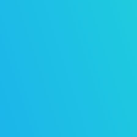
r
Rechenprobleme können eine große
seelische Belastung darstellen.
Rechenschwäche kann zu
Lernblockaden, Schulangst,
Schulunlust, Depression,
Kopfschmerzen oder
Bauchschmerzen führen.