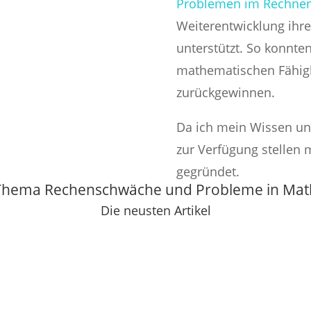
Problemen im Rechne
Weiterentwicklung ihr
unterstützt. So konnten
mathematischen Fähigk
zurückgewinnen.
Da ich mein Wissen un
zur Verfügung stellen 
gegründet.
s Thema Rechenschwäche und Probleme in Ma
Die neusten Artikel
erung, mit deinem Kind die Aufgaben des kleinen Ein
o oft zuhause wiederholt werden müssen, wie diese 