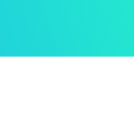

r die Schulleistungen deines
ndes nicht egal sind.
du weisst, dass die frühen