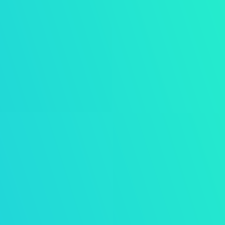
r
Probleme beim Rechnen lösen sich
nicht von selbst.
Es gibt keine “platzenden Knoten”.
Dein Kind benötigt beim Rechnen
ganz gezielte Übung und
Unterstützung.