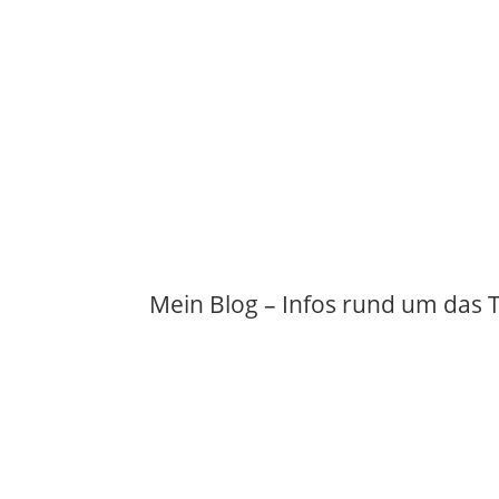
Mein Blog – Infos rund um da
EinMalEins lernen mit den Kernaufgaben
Stehst du gerade vor der Herausford
gibt es kaum andere Aufgaben, die s
Einmaleins ist einer der...