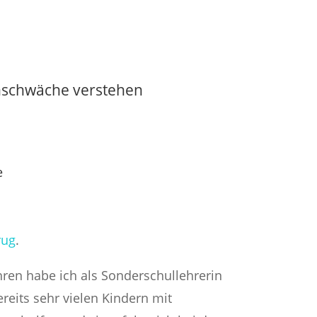
dein Bauchgefühl verlassen willst.
effektive und wissenschaftlich
evaluierte Konzepte kennenleren
willst.
nschwäche verstehen
ie
rug
.
ren habe ich als Sonderschullehrerin
reits sehr vielen Kindern mit