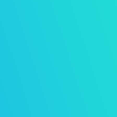
r
Schwierigkeiten in Mathe haben
großen Einfluss auf die weitere
Schullaufbahn.
Matheleistungen sind über Jahre
hinweg extrem stabil. Mehrere
Studien belegen, dass
Rechenprobleme in der Grundschule