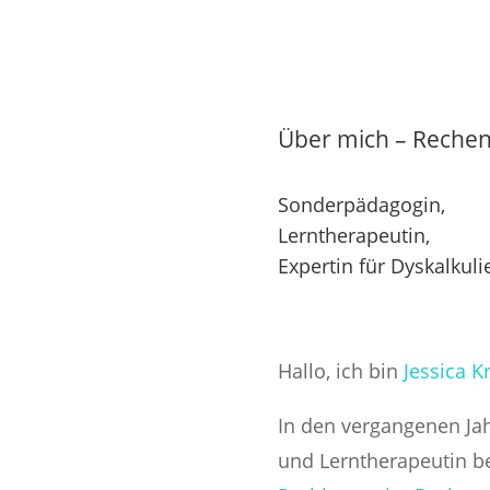
Mathe entwickeln soll.
dein Kind das Vertrauen in seine
eigenen Leistungen zurückgewinnen
soll.
Über mich – Reche
Sonderpädagogin,
Lerntherapeutin,
Expertin für Dyskalkul
Hallo, ich bin
Jessica K
In den vergangenen Jah
und Lerntherapeutin be