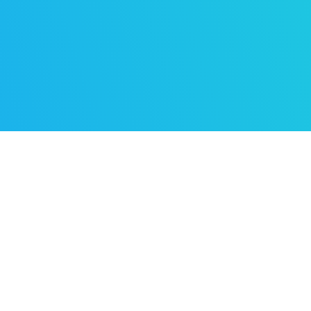

dein Kind in der Grundschule
Probleme in Mathe hat.
wenn du feststellst, dass dein Kind