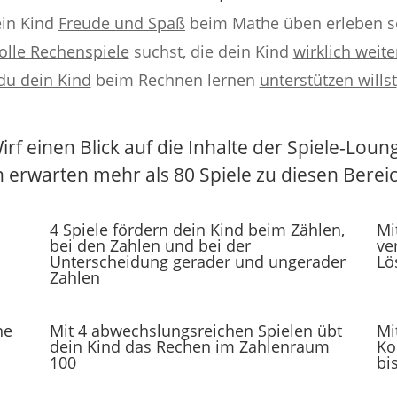
in Kind
Freude und Spaß
beim Mathe üben erleben s
olle Rechenspiele
suchst, die dein Kind
wirklich weite
du dein Kind
beim Rechnen lernen
unterstützen willst
Jetzt anmelden!
irf einen Blick auf die Inhalte der Spiele-Loun
h erwarten mehr als 80 Spiele zu diesen Berei
4 Spiele fördern dein Kind beim Zählen,
Mi
bei den Zahlen und bei der
ve
Unterscheidung gerader und ungerader
Lö
Zahlen
ne
Mit 4 abwechslungsreichen Spielen übt
Mi
dein Kind das Rechen im Zahlenraum
Ko
100
bi