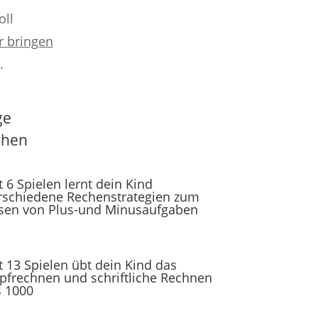
oll
r bringen
.
ge
chen
t 6 Spielen lernt dein Kind
rschiedene Rechenstrategien zum
sen von Plus-und Minusaufgaben
t 13 Spielen übt dein Kind das
pfrechnen und schriftliche Rechnen
s 1000