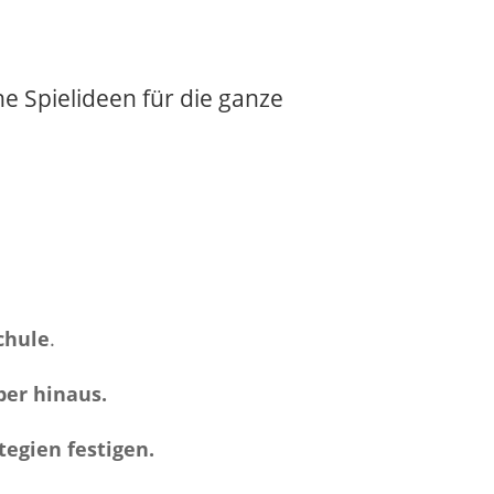
 Spielideen für die ganze
chule
.
ber hinaus.
egien festigen.